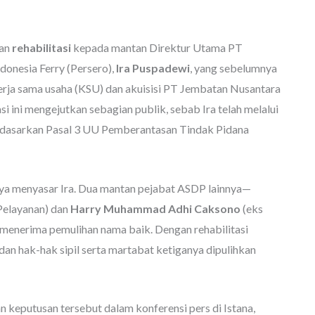
kan
rehabilitasi
kepada mantan Direktur Utama PT
onesia Ferry (Persero),
Ira Puspadewi
, yang sebelumnya
 kerja sama usaha (KSU) dan akuisisi PT Jembatan Nusantara
 ini mengejutkan sebagian publik, sebab Ira telah melalui
erdasarkan Pasal 3 UU Pemberantasan Tindak Pidana
nya menyasar Ira. Dua mantan pejabat ASDP lainnya—
Pelayanan) dan
Harry Muhammad Adhi Caksono
(eks
enerima pemulihan nama baik. Dengan rehabilitasi
 dan hak-hak sipil serta martabat ketiganya dipulihkan
keputusan tersebut dalam konferensi pers di Istana,