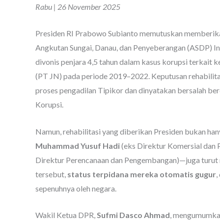
Rabu | 26 November 2025
Presiden RI Prabowo Subianto memutuskan memberi
Angkutan Sungai, Danau, dan Penyeberangan (ASDP) Ind
divonis penjara 4,5 tahun dalam kasus korupsi terkait
(PT JN) pada periode 2019–2022. Keputusan rehabilitasi
proses pengadilan Tipikor dan dinyatakan bersalah b
Korupsi.
Namun, rehabilitasi yang diberikan Presiden bukan ha
Muhammad Yusuf Hadi
(eks Direktur Komersial dan 
Direktur Perencanaan dan Pengembangan)—juga turut m
tersebut,
status terpidana mereka otomatis gugur
,
sepenuhnya oleh negara.
Wakil Ketua DPR,
Sufmi Dasco Ahmad
, mengumumkan 