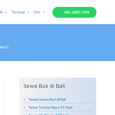
li
Tentang
Info
081-2397-7705
dewi?
Sewa Bus di Bali
Sewa Luxury Bus di Bali
Sewa Toyota Hiace 15 Seat