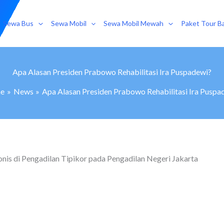
Sewa Bus
Sewa Mobil
Sewa Mobil Mewah
Paket Tour Ba
Apa Alasan Presiden Prabowo Rehabilitasi Ira Puspadewi?
e
News
Apa Alasan Presiden Prabowo Rehabilitasi Ira Puspa