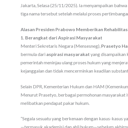
Jakarta, Selasa (25/11/2025). Ia menyampaikan bahwa 
tiga nama tersebut setelah melalui proses pertimbanga
Alasan Presiden Prabowo Memberikan Rehabilitas
1. Berangkat dari Aspirasi Masyarakat
Menteri Sekretaris Negara (Mensesneg),
Prasetyo Ha
bermula dari
aspirasi masyarakat
yang disampaikan 
pemerintah meninjau ulang proses hukum yang menjerat
kejanggalan dan tidak mencerminkan keadilan substanti
Selain DPR, Kementerian Hukum dan HAM (Kemenkumh
Menurut Prasetyo, berbagai permohonan masyarakat it
melibatkan pendapat pakar hukum.
“Segala sesuatu yang berkenaan dengan kasus-kasus yang 
—termasuk akademisi dan ahli hukum—sebelum akhirnya 