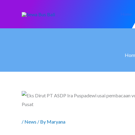
Skip
to
Home
content
Hom
/
News
/ By
Maryana