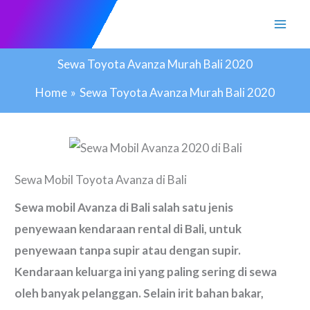
Skip
to
content
Sewa Toyota Avanza Murah Bali 2020
Home
Sewa Toyota Avanza Murah Bali 2020
Sewa Mobil Toyota Avanza di Bali
Sewa mobil Avanza di Bali salah satu jenis
penyewaan kendaraan rental di Bali, untuk
penyewaan tanpa supir atau dengan supir.
Kendaraan keluarga ini yang paling sering di sewa
oleh banyak pelanggan. Selain irit bahan bakar,