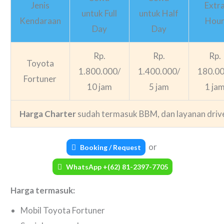
Jenis
Extr
untuk Full
untuk Half
Kendaraan
Hou
Day
Day
Rp.
Rp.
Rp.
Toyota
1.800.000/
1.400.000/
180.00
Fortuner
10 jam
5 jam
1 ja
Harga Charter
sudah termasuk BBM, dan layanan drive
or
Booking / Request
WhatsApp +(62) 81-2397-7705
Harga termasuk:
Mobil Toyota Fortuner