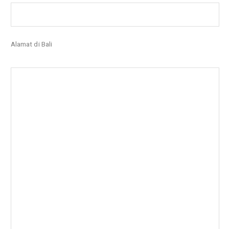
Alamat di Bali