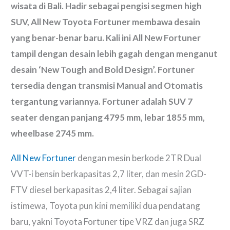
wisata di Bali. Hadir sebagai pengisi segmen high
SUV, All New Toyota Fortuner membawa desain
yang benar-benar baru. Kali ini All New Fortuner
tampil dengan desain lebih gagah dengan menganut
desain ‘New Tough and Bold Design’. Fortuner
tersedia dengan transmisi Manual and Otomatis
tergantung variannya. Fortuner adalah SUV 7
seater dengan panjang 4795 mm, lebar 1855 mm,
wheelbase 2745 mm.
All New Fortuner
dengan mesin berkode 2TR Dual
VVT-i bensin berkapasitas 2,7 liter, dan mesin 2GD-
FTV diesel berkapasitas 2,4 liter. Sebagai sajian
istimewa, Toyota pun kini memiliki dua pendatang
baru, yakni Toyota Fortuner tipe VRZ dan juga SRZ