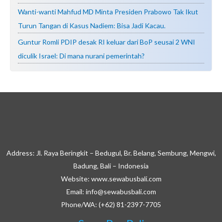
Wanti-wanti Mahfud MD Minta Presiden Prabowo Tak Ikut
Turun Tangan di Kasus Nadiem: Bisa Jadi Kacau.
Guntur Romli PDIP desak RI keluar dari BoP seusai 2 WNI
diculik Israel: Di mana nurani pemerintah?
Address: Jl. Raya Beringkit – Bedugul, Br. Belang, Sembung, Mengwi,
Badung, Bali – Indonesia
Website: www.sewabusbali.com
Email: info@sewabusbali.com
Phone/WA: (+62) 81-2397-7705