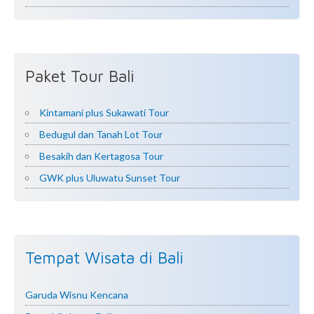
Paket Tour Bali
Kintamani plus Sukawati Tour
Bedugul dan Tanah Lot Tour
Besakih dan Kertagosa Tour
GWK plus Uluwatu Sunset Tour
Tempat Wisata di Bali
Garuda Wisnu Kencana