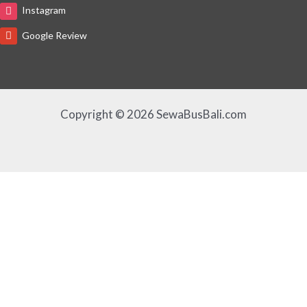
Instagram
Google Review
Copyright © 2026 SewaBusBali.com