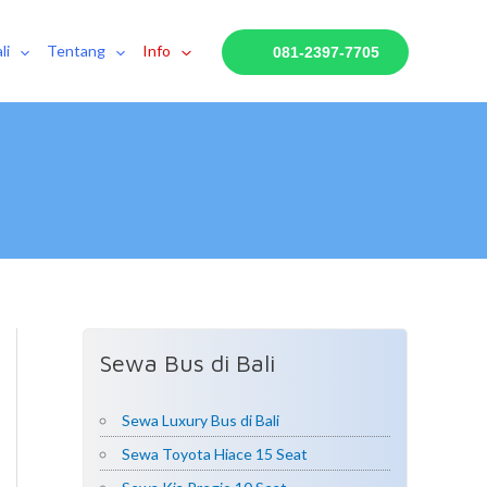
li
Tentang
Info
081-2397-7705
Sewa Bus di Bali
Sewa Luxury Bus di Bali
Sewa Toyota Hiace 15 Seat