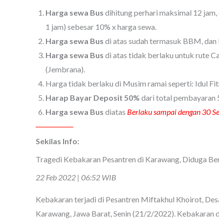
Harga sewa Bus
dihitung perhari maksimal 12 jam
1 jam) sebesar 10% x harga sewa.
Harga sewa Bus
di atas sudah termasuk BBM, dan l
Harga sewa Bus
di atas tidak berlaku untuk rute C
(Jembrana).
Harga tidak berlaku di Musim ramai seperti: Idul Fit
Harap Bayar Deposit 50%
dari total pembayaran 
Harga sewa Bus
diatas
Berlaku sampai dengan 30 S
Sekilas Info:
Tragedi Kebakaran Pesantren di Karawang, Diduga Bera
22 Feb 2022 | 06:52 WIB
Kebakaran terjadi di Pesantren Miftakhul Khoirot, D
Karawang, Jawa Barat, Senin (21/2/2022). Kebakaran di