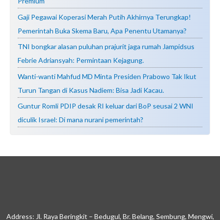
Premium
Gaji Pegawai Koperasi Merah Putih Akhirnya Terungkap!
Pemerintah Buka Skema Baru, Apa Penentu Utamanya?
TNI bongkar alasan puluhan prajurit jaga rumah Jampidsus
Febrie Adriansyah: Permintaan Kejagung.
Wanti-wanti Mahfud MD Minta Presiden Prabowo Tak Ikut
Turun Tangan di Kasus Nadiem: Bisa Jadi Kacau.
Guntur Romli PDIP desak RI keluar dari BoP seusai 2 WNI
diculik Israel: Di mana nurani pemerintah?
Address: Jl. Raya Beringkit – Bedugul, Br. Belang, Sembung, Mengwi,