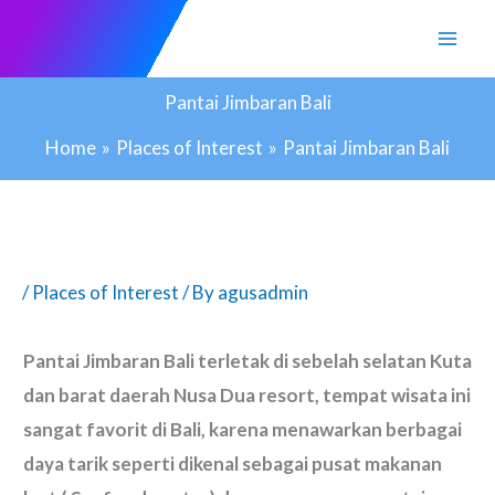
Skip
to
content
Pantai Jimbaran Bali
Home
Places of Interest
Pantai Jimbaran Bali
/
Places of Interest
/ By
agusadmin
Pantai Jimbaran Bali terletak di sebelah selatan Kuta
dan barat daerah Nusa Dua resort, tempat wisata ini
sangat favorit di Bali, karena menawarkan berbagai
daya tarik seperti dikenal sebagai pusat makanan