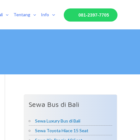
li
Tentang
Info
081-2397-7705
Sewa Bus di Bali
Sewa Luxury Bus di Bali
Sewa Toyota Hiace 15 Seat