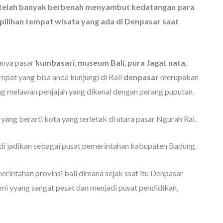
ini telah banyak berbenah menyambut kedatangan para
pilihan tempat wisata yang ada di Denpasar saat
anya pasar
kumbasari
,
museum Bali
,
pura Jagat nata
,
mpat yang bisa anda kunjungi di Bali
denpasar
merupakan
ang melawan penjajah yang dikenal dengan perang puputan.
 yang berarti kota yang terletak di utara pasar Ngurah Rai.
 di jadikan sebagai pusat pemerintahan kabupaten Badung.
rintahan provinsi bali dimana sejak ssat itu Denpasar
 yyang sangat pesat dan menjadi pusat pendidikan,