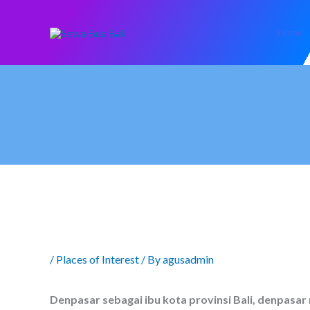
Skip
to
Home
content
/
Places of Interest
/ By
agusadmin
Denpasar sebagai ibu kota provinsi Bali, denpasar