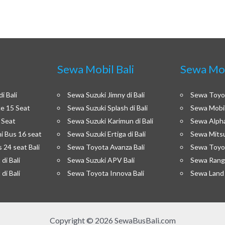
i
Sewa Mobil Bali
Sewa Mo
i Bali
Sewa Suzuki Jimny di Bali
Sewa Toyot
e 15 Seat
Sewa Suzuki Splash di Bali
Sewa Mobil 
 Seat
Sewa Suzuki Karimun di Bali
Sewa Alpha
i Bus 16 seat
Sewa Suzuki Ertiga di Bali
Sewa Mitsub
 24 seat Bali
Sewa Toyota Avanza Bali
Sewa Toyot
di Bali
Sewa Suzuki APV Bali
Sewa Range
di Bali
Sewa Toyota Innova Bali
Sewa Land C
Copyright © 2026 SewaBusBali.com