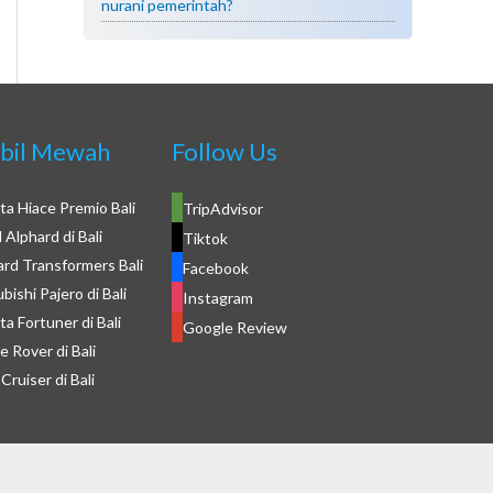
nurani pemerintah?
bil Mewah
Follow Us
a Hiace Premio Bali
TripAdvisor
Alphard di Bali
Tiktok
rd Transformers Bali
Facebook
ishi Pajero di Bali
Instagram
a Fortuner di Bali
Google Review
 Rover di Bali
ruiser di Bali