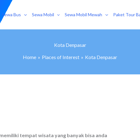
Sewa Bus
Sewa Mobil
Sewa Mobil Mewah
Paket Tour Ba
Kota Denpasar
Home
Places of Interest
Kota Denpasar
 memiliki tempat wisata yang banyak bisa anda