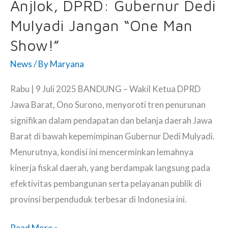
VII
Anjlok, DPRD: Gubernur Dedi
Trayek
Mulyadi Jangan “One Man
Surabaya-
Show!”
Sidoarjo,
News
/ By
Maryana
Ini
Alasannya
Rabu | 9 Juli 2025 BANDUNG – Wakil Ketua DPRD
Jawa Barat, Ono Surono, menyoroti tren penurunan
signifikan dalam pendapatan dan belanja daerah Jawa
Barat di bawah kepemimpinan Gubernur Dedi Mulyadi.
Menurutnya, kondisi ini mencerminkan lemahnya
kinerja fiskal daerah, yang berdampak langsung pada
efektivitas pembangunan serta pelayanan publik di
provinsi berpenduduk terbesar di Indonesia ini.
Pendapatan
Read More »