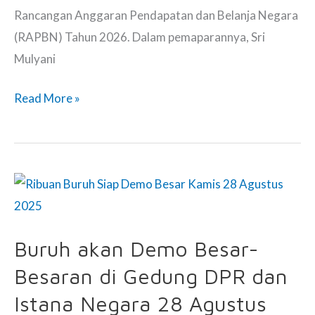
Rancangan Anggaran Pendapatan dan Belanja Negara
(RAPBN) Tahun 2026. Dalam pemaparannya, Sri
Mulyani
Menkeu
Read More »
Sri
Mulyani
Tampil
di
Rapat
Komite
Buruh akan Demo Besar-
IV
Besaran di Gedung DPR dan
DPD
RI,
Istana Negara 28 Agustus