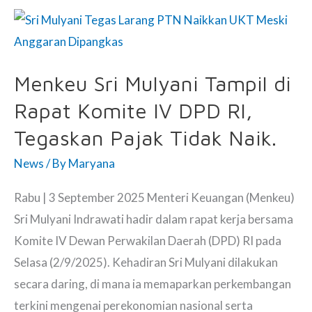
Bikin
Mahfud
MD
Menkeu Sri Mulyani Tampil di
Tertegun
Rapat Komite IV DPD RI,
Kagum:
Koruptor
Tegaskan Pajak Tidak Naik.
Disikat,
News
/ By
Maryana
Rakyat
Tak
Rabu | 3 September 2025 Menteri Keuangan (Menkeu)
Digencet
Sri Mulyani Indrawati hadir dalam rapat kerja bersama
Pajak
Komite IV Dewan Perwakilan Daerah (DPD) RI pada
Selasa (2/9/2025). Kehadiran Sri Mulyani dilakukan
secara daring, di mana ia memaparkan perkembangan
terkini mengenai perekonomian nasional serta