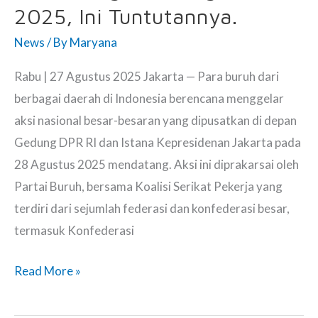
Tegaskan
2025, Ini Tuntutannya.
Pajak
News
/ By
Maryana
Tidak
Naik.
Rabu | 27 Agustus 2025 Jakarta — Para buruh dari
berbagai daerah di Indonesia berencana menggelar
aksi nasional besar-besaran yang dipusatkan di depan
Gedung DPR RI dan Istana Kepresidenan Jakarta pada
28 Agustus 2025 mendatang. Aksi ini diprakarsai oleh
Partai Buruh, bersama Koalisi Serikat Pekerja yang
terdiri dari sejumlah federasi dan konfederasi besar,
termasuk Konfederasi
Buruh
Read More »
akan
Demo