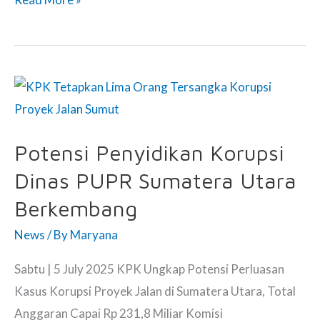
Daerah
Jabar
Anjlok,
DPRD:
Gubernur
Dedi
Potensi Penyidikan Korupsi
Mulyadi
Dinas PUPR Sumatera Utara
Jangan
“One
Berkembang
Man
News
/ By
Maryana
Show!”
Sabtu | 5 July 2025 KPK Ungkap Potensi Perluasan
Kasus Korupsi Proyek Jalan di Sumatera Utara, Total
Anggaran Capai Rp 231,8 Miliar Komisi