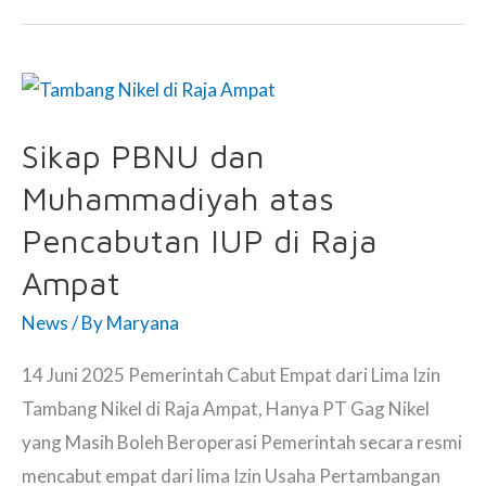
Anambas
Dijual,
Bima
Arya:
Sikap PBNU dan
Tidak
Boleh
Muhammadiyah atas
Dimiliki
Pencabutan IUP di Raja
Perorangan.
Ampat
News
/ By
Maryana
14 Juni 2025 Pemerintah Cabut Empat dari Lima Izin
Tambang Nikel di Raja Ampat, Hanya PT Gag Nikel
yang Masih Boleh Beroperasi Pemerintah secara resmi
mencabut empat dari lima Izin Usaha Pertambangan