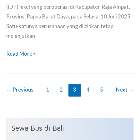
(IUP) nikel yang beroperasi di Kabupaten Raja Ampat,
Provinsi Papua Barat Daya, pada Selasa, 10 Juni 2025.
Satu-satunya perusahaan yang diizinkan tetap
melanjutkan
Sikap
Read More »
PBNU
dan
Muhammadiyah
←
Previous
1
2
3
4
5
Next
→
atas
Pencabutan
IUP
di
Sewa Bus di Bali
Raja