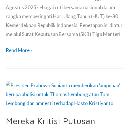
Agustus 2025 sebagai cuti bersama nasional dalam
rangka memperingati Hari Ulang Tahun (HUT) ke-80
Kemerdekaan Republik Indonesia. Penetapan ini diatur
melalui Surat Keputusan Bersama (SKB) Tiga Menteri
Keluh
Read More »
Karyawan
Swasta
Tak
Libur
Cuti
Bersama
18
Mereka Kritisi Putusan
Agustus,