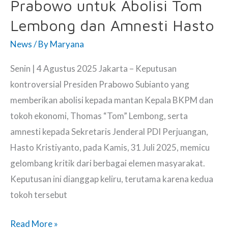
Prabowo untuk Abolisi Tom
Merasa
Dibedakan
Lembong dan Amnesti Hasto
dengan
News
/ By
Maryana
Pegawai
Negeri.
Senin | 4 Agustus 2025 Jakarta – Keputusan
kontroversial Presiden Prabowo Subianto yang
memberikan abolisi kepada mantan Kepala BKPM dan
tokoh ekonomi, Thomas “Tom” Lembong, serta
amnesti kepada Sekretaris Jenderal PDI Perjuangan,
Hasto Kristiyanto, pada Kamis, 31 Juli 2025, memicu
gelombang kritik dari berbagai elemen masyarakat.
Keputusan ini dianggap keliru, terutama karena kedua
tokoh tersebut
Mereka
Read More »