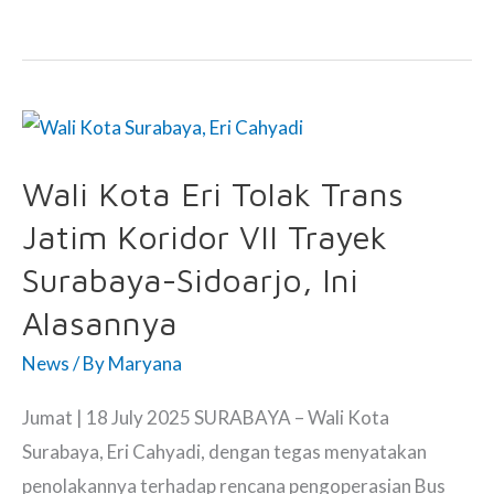
Kritisi
Putusan
Prabowo
untuk
Abolisi
Wali Kota Eri Tolak Trans
Tom
Lembong
Jatim Koridor VII Trayek
dan
Surabaya-Sidoarjo, Ini
Amnesti
Alasannya
Hasto
News
/ By
Maryana
Jumat | 18 July 2025 SURABAYA – Wali Kota
Surabaya, Eri Cahyadi, dengan tegas menyatakan
penolakannya terhadap rencana pengoperasian Bus