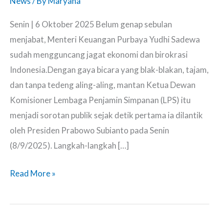
News
/ By
Maryana
Senin | 6 Oktober 2025 Belum genap sebulan
menjabat, Menteri Keuangan Purbaya Yudhi Sadewa
sudah mengguncang jagat ekonomi dan birokrasi
Indonesia.Dengan gaya bicara yang blak-blakan, tajam,
dan tanpa tedeng aling-aling, mantan Ketua Dewan
Komisioner Lembaga Penjamin Simpanan (LPS) itu
menjadi sorotan publik sejak detik pertama ia dilantik
oleh Presiden Prabowo Subianto pada Senin
(8/9/2025). Langkah-langkah […]
Satu
Read More »
Sisi
Menkeu
Purbaya