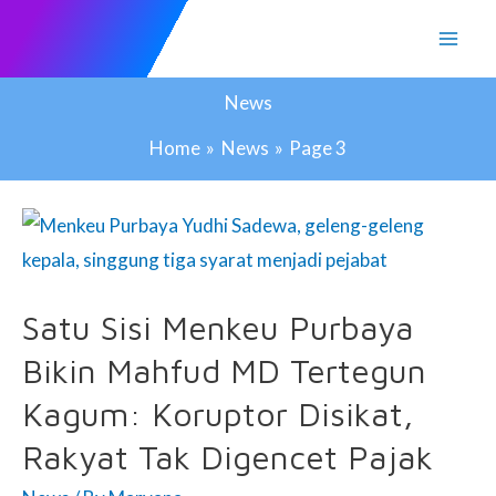
Skip
to
content
News
Home
News
Page 3
Satu Sisi Menkeu Purbaya
Bikin Mahfud MD Tertegun
Kagum: Koruptor Disikat,
Rakyat Tak Digencet Pajak