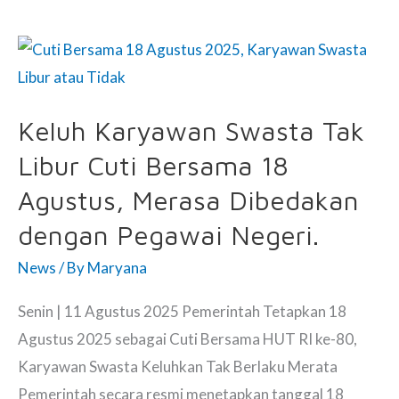
Besar-
Besaran
di
Gedung
Keluh Karyawan Swasta Tak
DPR
Libur Cuti Bersama 18
dan
Istana
Agustus, Merasa Dibedakan
Negara
dengan Pegawai Negeri.
28
News
/ By
Maryana
Agustus
2025,
Senin | 11 Agustus 2025 Pemerintah Tetapkan 18
Ini
Agustus 2025 sebagai Cuti Bersama HUT RI ke-80,
Tuntutannya.
Karyawan Swasta Keluhkan Tak Berlaku Merata
Pemerintah secara resmi menetapkan tanggal 18