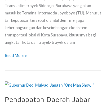
Trans Jatim trayek Sidoarjo–Surabaya yang akan
masuk ke Terminal Intermoda Joyoboyo (TIJ). Menurut
Eri, keputusan tersebut diambil demi menjaga
keberlangsungan dan keseimbangan ekosistem
transportasi lokal di Kota Surabaya, khususnya bagi
angkutan kota dan trayek-trayek dalam
Wali
Read More »
Kota
Eri
Tolak
Trans
Jatim
Pendapatan Daerah Jabar
Koridor